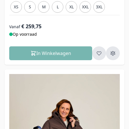
XS
S
M
L
XL
XXL
3XL
€ 259,75
Vanaf
Op voorraad
In Winkelwagen