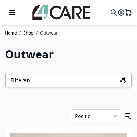
Ga naar de inhoud
Home
/
Shop
/
Outwear
Outwear
Filteren
Doorgaan naar productlijst