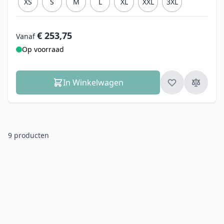
XS
S
M
L
XL
XXL
3XL
€ 253,75
Vanaf
Op voorraad
In Winkelwagen
9
producten