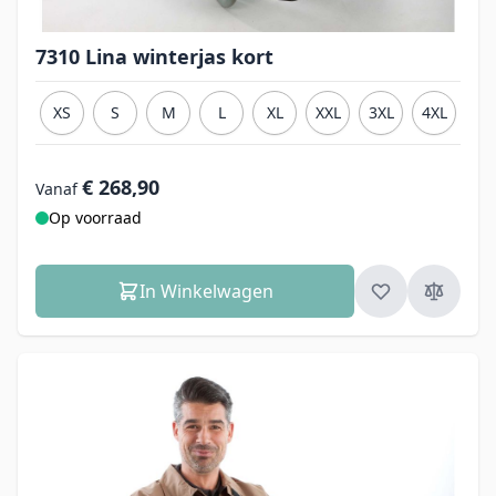
7310 Lina winterjas kort
XS
S
M
L
XL
XXL
3XL
4XL
€ 268,90
Vanaf
Op voorraad
In Winkelwagen