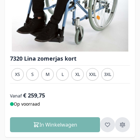
7320 Lina zomerjas kort
XS
S
M
L
XL
XXL
3XL
€ 259,75
Vanaf
Op voorraad
In Winkelwagen