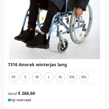
7316 Anorak winterjas lang
XS
S
M
L
XL
XXL
3XL
€ 266,60
Vanaf
Op voorraad