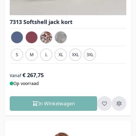
7313 Softshell jack kort
S
M
L
XL
XXL
3XL
€ 267,75
Vanaf
Op voorraad
In Winkelwagen