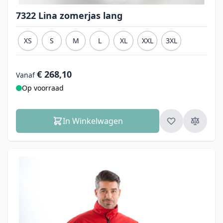
7322 Lina zomerjas lang
XS
S
M
L
XL
XXL
3XL
€ 268,10
Vanaf
Op voorraad
In Winkelwagen