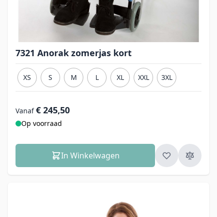
7321 Anorak zomerjas kort
XS
S
M
L
XL
XXL
3XL
€ 245,50
Vanaf
Op voorraad
In Winkelwagen