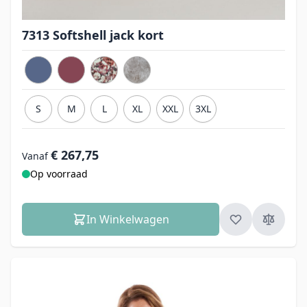
7313 Softshell jack kort
S
M
L
XL
XXL
3XL
€ 267,75
Vanaf
Op voorraad
In Winkelwagen