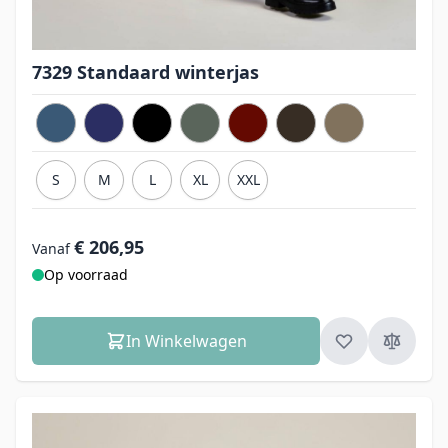
7329 Standaard winterjas
S
M
L
XL
XXL
€ 206,95
Vanaf
Op voorraad
In Winkelwagen