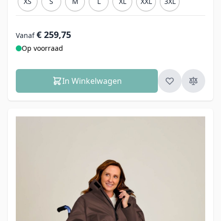
XS
S
M
L
XL
XXL
3XL
€ 259,75
Vanaf
Op voorraad
In Winkelwagen