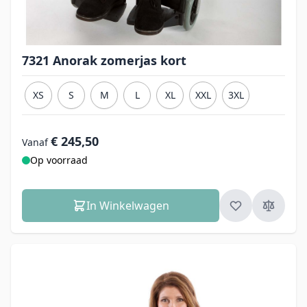
7321 Anorak zomerjas kort
XS
S
M
L
XL
XXL
3XL
€ 245,50
Vanaf
Op voorraad
In Winkelwagen