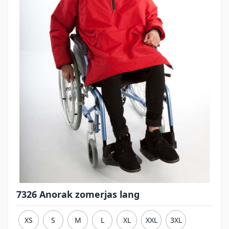
7326 Anorak zomerjas lang
XS
S
M
L
XL
XXL
3XL