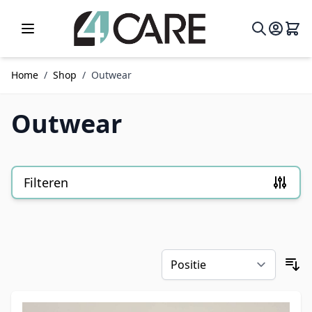
Ga naar de inhoud
Home
/
Shop
/
Outwear
Outwear
Filteren
Doorgaan naar productlijst