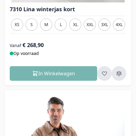
7310 Lina winterjas kort
XS
S
M
L
XL
XXL
3XL
4XL
€ 268,90
Vanaf
Op voorraad
In Winkelwagen