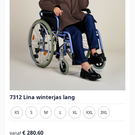
7312 Lina winterjas lang
XS
S
M
L
XL
XXL
3XL
€ 280,60
Vanaf