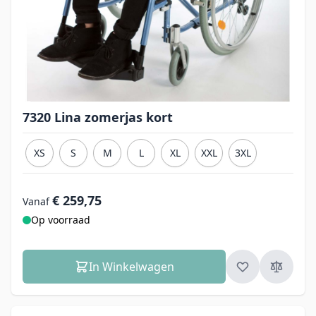
7320 Lina zomerjas kort
XS
S
M
L
XL
XXL
3XL
€ 259,75
Vanaf
Op voorraad
In Winkelwagen