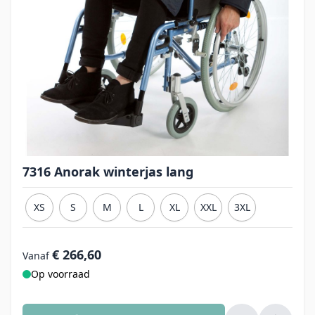
7316 Anorak winterjas lang
XS
S
M
L
XL
XXL
3XL
€ 266,60
Vanaf
Op voorraad