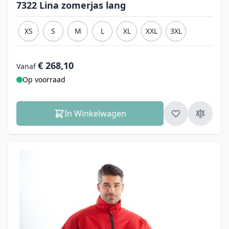
7322 Lina zomerjas lang
XS
S
M
L
XL
XXL
3XL
€ 268,10
Vanaf
Op voorraad
In Winkelwagen