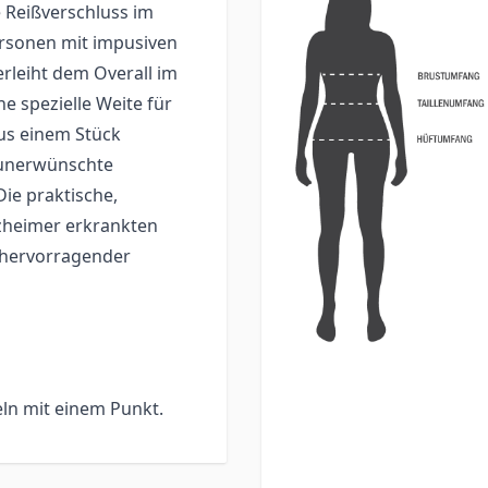
e Reißverschluss im
ersonen mit impusiven
rleiht dem Overall im
e spezielle Weite für
us einem Stück
s unerwünschte
Die praktische,
zheimer erkrankten
 hervorragender
eln mit einem Punkt.