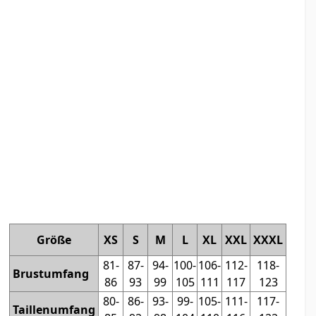
Größe
XS
S
M
L
XL
XXL
XXXL
81-
87-
94-
100-
106-
112-
118-
Brustumfang
86
93
99
105
111
117
123
80-
86-
93-
99-
105-
111-
117-
Taillenumfang