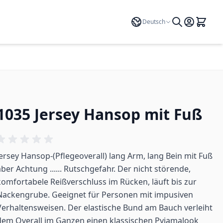
Sprache
Deutsch
1035 Jersey Hansop mit Fuß
Jersey Hansop-(Pflegeoverall) lang Arm, lang Bein mit Fuß
aber Achtung ...... Rutschgefahr. Der nicht störende,
komfortabele Reißverschluss im Rücken, läuft bis zur
Nackengrube. Geeignet für Personen mit impusiven
Verhaltensweisen. Der elastische Bund am Bauch verleiht
dem Overall im Ganzen einen klassischen Pyjamalook