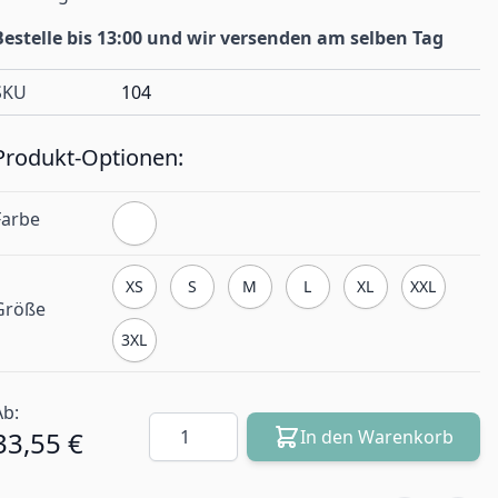
Bestelle bis 13:00 und wir versenden am selben Tag
SKU
104
Produkt-Optionen:
Farbe
XS
S
M
L
XL
XXL
Größe
3XL
Ab:
Menge
33,55 €
In den Warenkorb