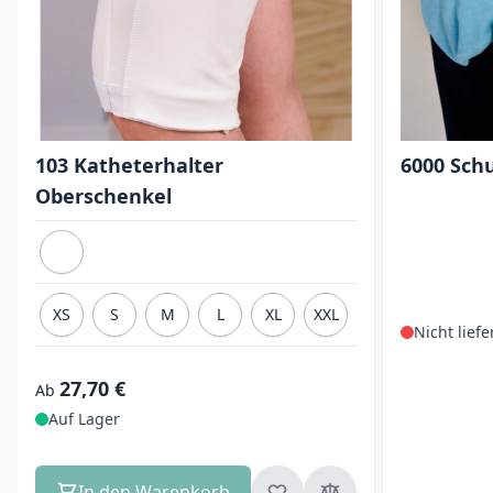
103 Katheterhalter
6000 Sch
Oberschenkel
XS
S
M
L
XL
XXL
3XL
Nicht liefe
27,70 €
Ab
Auf Lager
In den Warenkorb