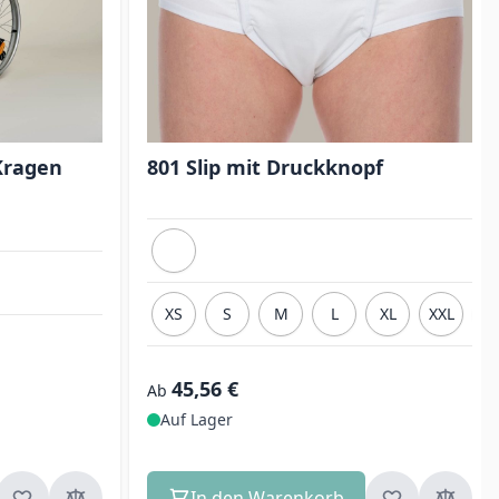
Kragen
801 Slip mit Druckknopf
XS
S
M
L
XL
XXL
3X
45,56 €
Ab
Auf Lager
In den Warenkorb