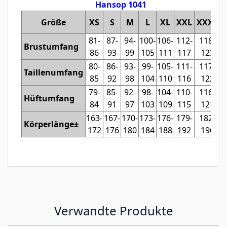
Hansop 1041
Größe
XS
S
M
L
XL
XXL
XXXL
81-
87-
94-
100-
106-
112-
118-
Brustumfang
86
93
99
105
111
117
123
80-
86-
93-
99-
105-
111-
117-
Taillenumfang
85
92
98
104
110
116
122
79-
85-
92-
98-
104-
110-
116-
Hüftumfang
84
91
97
103
109
115
121
163-
167-
170-
173-
176-
179-
182-
Körperlänge±
172
176
180
184
188
192
196
Verwandte Produkte