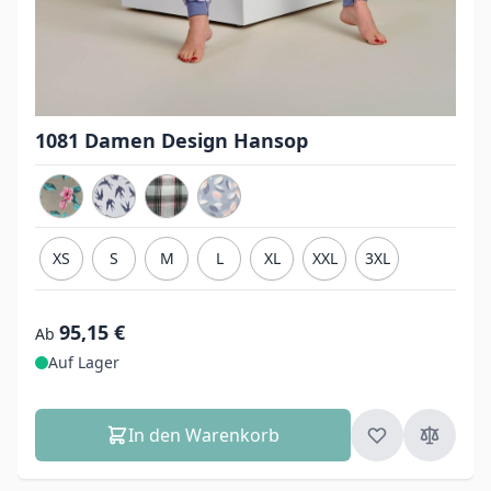
1081 Damen Design Hansop
XS
S
M
L
XL
XXL
3XL
95,15 €
Ab
Auf Lager
In den Warenkorb