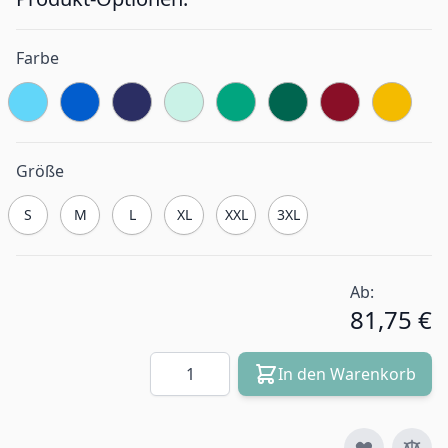
Farbe
Größe
S
M
L
XL
XXL
3XL
Ab:
81,75 €
Menge
In den Warenkorb