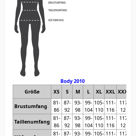
Body 2010
Größe
XS
S
M
L
XL
XXL
XXXL
81-
87-
93-
99-
105-
111-
117-
Brustumfang
86
92
98
104
110
116
121
81-
87-
93-
99-
105-
111-
117-
Taillenumfang
86
92
98
104
110
116
121
81-
87-
93-
99-
105-
111-
117-