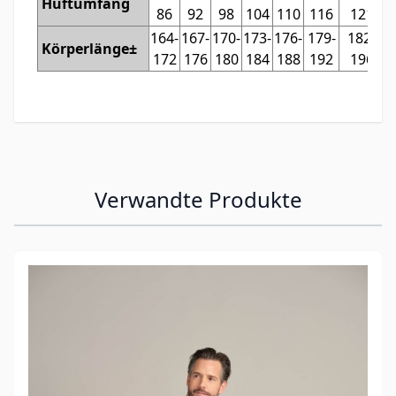
Hüftumfang
86
92
98
104
110
116
121
164-
167-
170-
173-
176-
179-
182-
Körperlänge±
172
176
180
184
188
192
196
Verwandte Produkte
Mit der Tabulatortaste können Sie durch die Elemente des
Clicken, um das Karussell zu überspringen
Clicken, um zur Karussell-Navigation zu gelangen