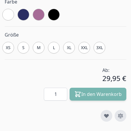
Farbe
Größe
XS
S
M
L
XL
XXL
3XL
Ab:
29,95 €
Menge
In den Warenkorb