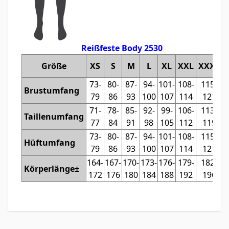
Reißfeste Body 2530
Größe
XS
S
M
L
XL
XXL
XXXL
73-
80-
87-
94-
101-
108-
115-
Brustumfang
79
86
93
100
107
114
121
71-
78-
85-
92-
99-
106-
113-
Taillenumfang
77
84
91
98
105
112
119
73-
80-
87-
94-
101-
108-
115-
Hüftumfang
79
86
93
100
107
114
121
164-
167-
170-
173-
176-
179-
182-
Körperlänge±
172
176
180
184
188
192
196