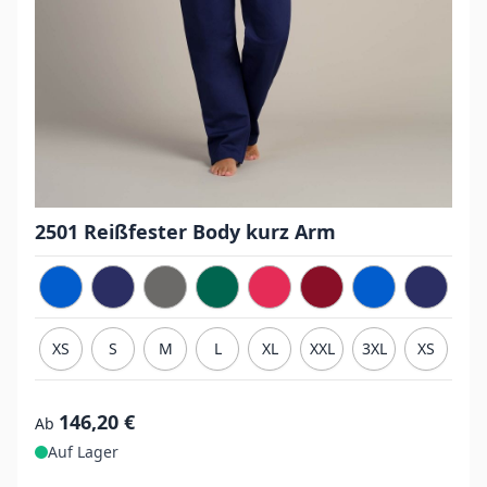
2501 Reißfester Body kurz Arm
XS
S
M
L
XL
XXL
3XL
XS
S
146,20 €
Ab
Auf Lager