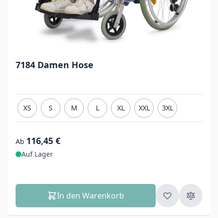
7184 Damen Hose
XS
S
M
L
XL
XXL
3XL
116,45 €
Ab
Auf Lager
In den Warenkorb