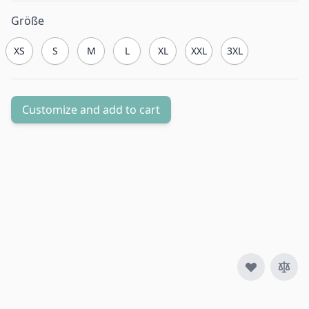
Größe
XS
S
M
L
XL
XXL
3XL
Customize and add to cart
Menge