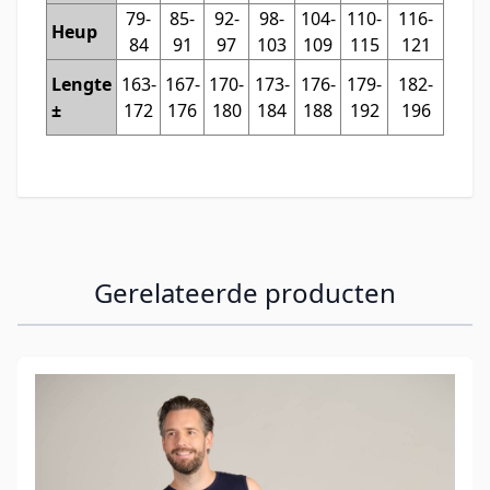
79-
85-
92-
98-
104-
110-
116-
Heup
84
91
97
103
109
115
121
Lengte
163-
167-
170-
173-
176-
179-
182-
±
172
176
180
184
188
192
196
Gerelateerde producten
Navigeren door de elementen van de carrousel is mogelijk
Druk om carrousel over te slaan
Druk op om naar carrouselnavigatie te gaan