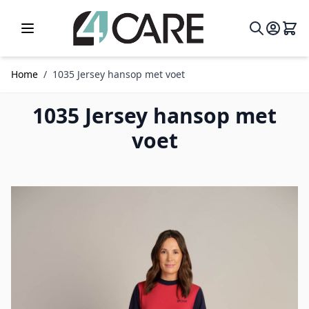
Ga naar de inhoud
Home
/
1035 Jersey hansop met voet
1035 Jersey hansop met
voet