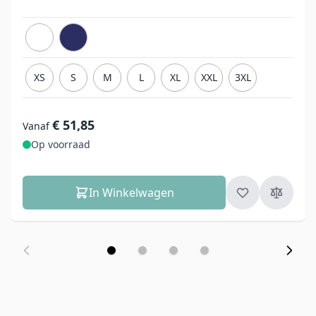
XS
S
M
L
XL
XXL
3XL
€ 51,85
Vanaf
Op voorraad
In Winkelwagen