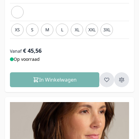
XS
S
M
L
XL
XXL
3XL
€ 45,56
Vanaf
Op voorraad
In Winkelwagen