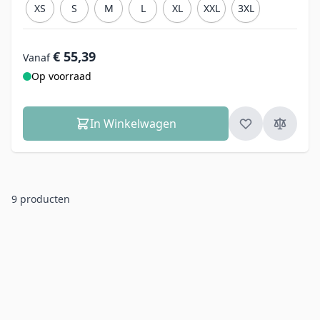
XS
S
M
L
XL
XXL
3XL
€ 55,39
Vanaf
Op voorraad
In Winkelwagen
9
producten