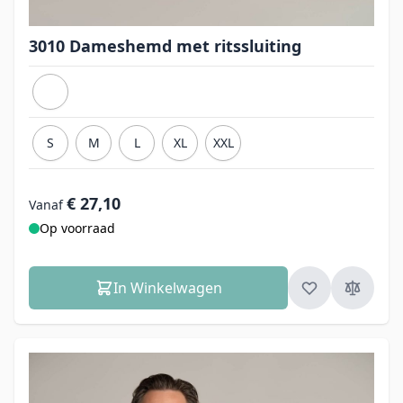
3010 Dameshemd met ritssluiting
S
M
L
XL
XXL
€ 27,10
Vanaf
Op voorraad
In Winkelwagen