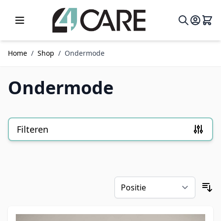
Ga naar de inhoud
Home
/
Shop
/
Ondermode
Ondermode
Filteren
Doorgaan naar productlijst