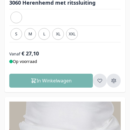
3060 Herenhemd met ritssluiting
S
M
L
XL
XXL
€ 27,10
Vanaf
Op voorraad
In Winkelwagen