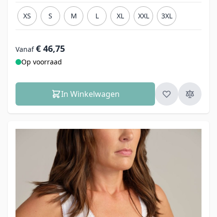
XS
S
M
L
XL
XXL
3XL
€ 46,75
Vanaf
Op voorraad
In Winkelwagen