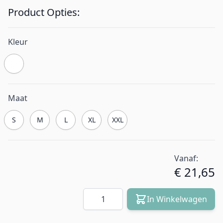
Product Opties:
Kleur
Maat
S
M
L
XL
XXL
Vanaf:
€ 21,65
Aantal
In Winkelwagen