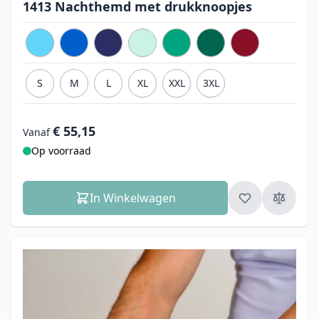
1413 Nachthemd met drukknoopjes
S
M
L
XL
XXL
3XL
€ 55,15
Vanaf
Op voorraad
In Winkelwagen