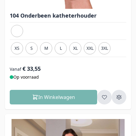
104 Onderbeen katheterhouder
XS
S
M
L
XL
XXL
3XL
€ 33,55
Vanaf
Op voorraad
In Winkelwagen