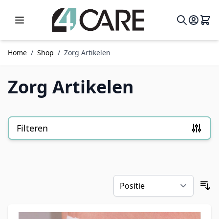
Ga naar de inhoud
Home
/
Shop
/
Zorg Artikelen
Zorg Artikelen
Filteren
Doorgaan naar productlijst