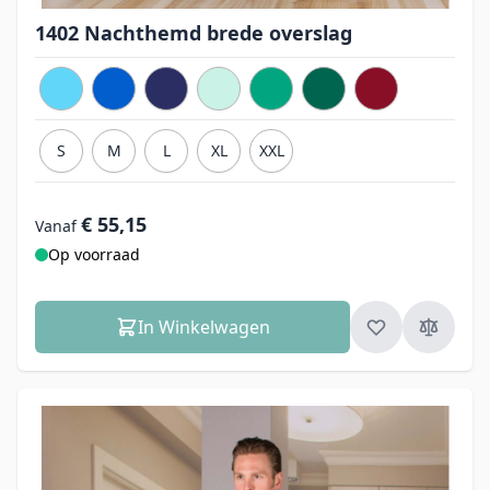
1402 Nachthemd brede overslag
S
M
L
XL
XXL
€ 55,15
Vanaf
Op voorraad
In Winkelwagen