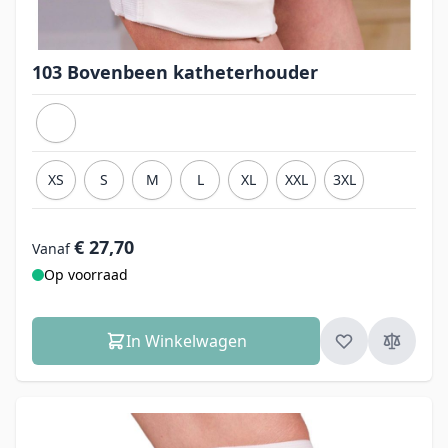
103 Bovenbeen katheterhouder
XS
S
M
L
XL
XXL
3XL
€ 27,70
Vanaf
Op voorraad
In Winkelwagen