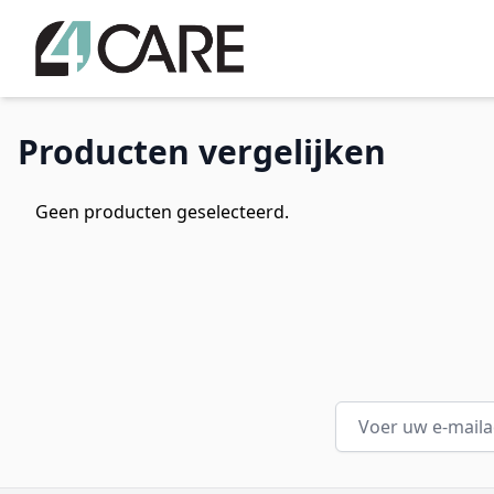
Ga naar de inhoud
Producten vergelijken
Geen producten geselecteerd.
E-mail adres