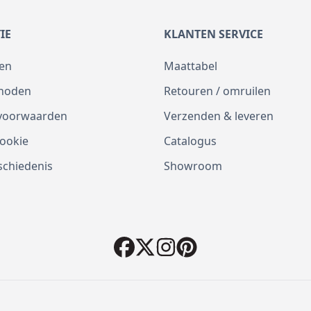
IE
KLANTEN SERVICE
en
Maattabel
thoden
Retouren / omruilen
voorwaarden
Verzenden & leveren
Cookie
Catalogus
schiedenis
Showroom