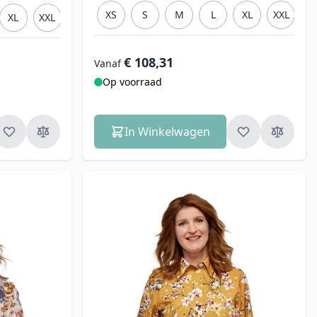
XS
S
M
L
XL
XXL
3
XL
XXL
3XL
€ 108,31
Vanaf
Op voorraad
In Winkelwagen