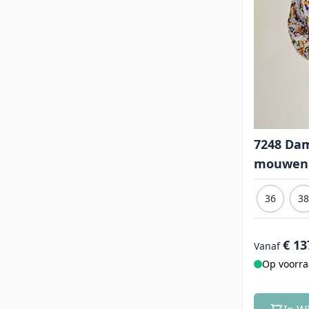
7248 Dam
mouwen
36
38
€ 13
Vanaf
Op voorr