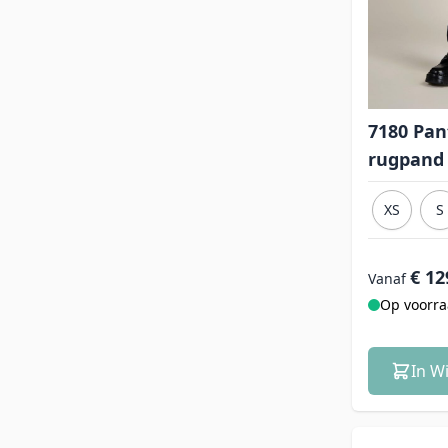
7180 Pan
rugpand
XS
S
€ 12
Vanaf
Op voorr
In W