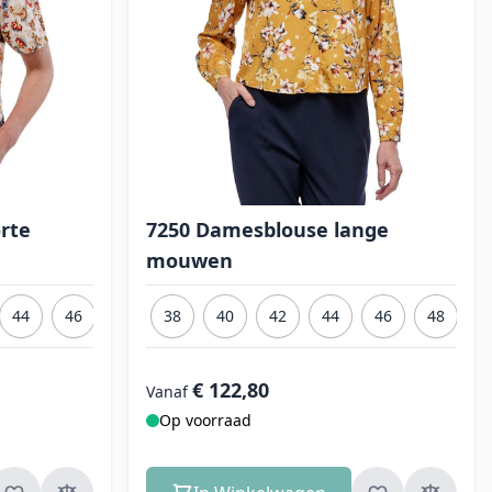
rte
7250 Damesblouse lange
mouwen
44
46
48
38
50
40
42
44
46
48
5
€ 122,80
Vanaf
Op voorraad