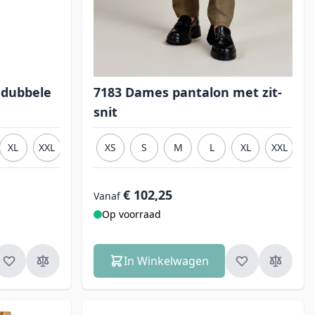
 dubbele
7183 Dames pantalon met zit-
snit
XL
XXL
3XL
XS
S
M
L
XL
XXL
3
€ 102,25
Vanaf
Op voorraad
In Winkelwagen