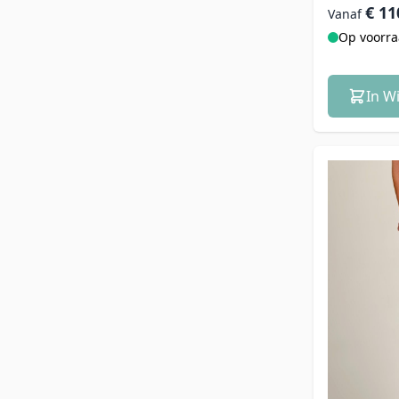
€ 11
Vanaf
Op voorr
In W