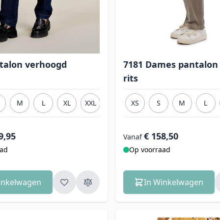
talon verhoogd
7181 Dames pantalon
rits
M
L
XL
XXL
3XL
XS
S
M
L
9,95
€ 158,50
Vanaf
aad
Op voorraad
inkelwagen
In Winkelwagen