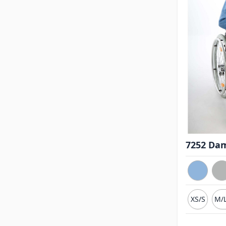
7252 Dam
XS/S
M/L