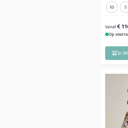
XS
S
€ 11
Vanaf
Op voorr
In W