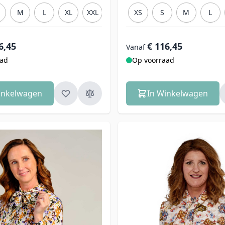
M
L
XL
XXL
3XL
XS
S
M
L
6,45
€ 116,45
Vanaf
aad
Op voorraad
inkelwagen
In Winkelwagen