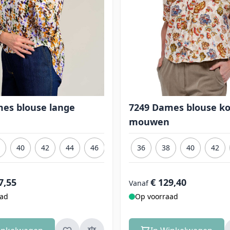
es blouse lange
7249 Dames blouse ko
mouwen
40
42
44
46
48
36
50
38
40
42
7,55
€ 129,40
Vanaf
aad
Op voorraad