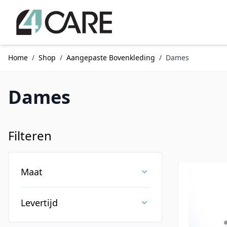
Ga naar de inhoud
Home
/
Shop
/
Aangepaste Bovenkleding
/
Dames
Dames
Filteren
Doorgaan naar productlijst
Maat
Levertijd