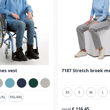
es vest
7187 Stretch broek me
XS
S
M
L
/XL
XXL/4XL
€ 116,45
Vanaf