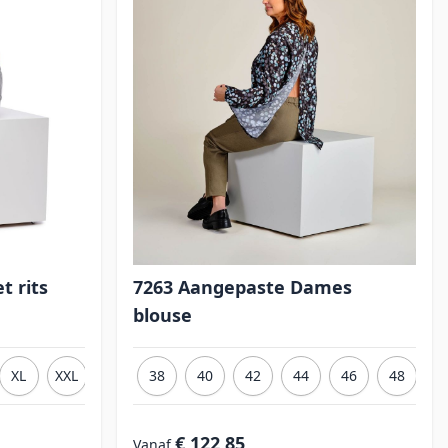
t rits
7263 Aangepaste Dames
blouse
XL
XXL
3XL
38
40
42
44
46
48
5
€ 122,85
Vanaf