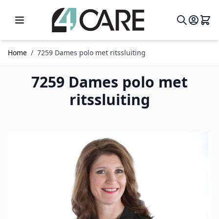
Ga naar de inhoud
Home
/
7259 Dames polo met ritssluiting
7259 Dames polo met
ritssluiting