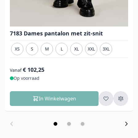
7183 Dames pantalon met zit-snit
XS
S
M
L
XL
XXL
3XL
€ 102,25
Vanaf
Op voorraad
In Winkelwagen