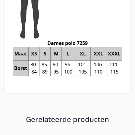
Dames polo 7259
Maat
XS
S
M
L
XL
XXL
XXXL
80-
85-
90-
96-
101-
106-
111-
Borst
84
89
95
100
105
110
115
Gerelateerde producten