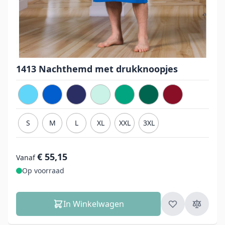
1413 Nachthemd met drukknoopjes
S
M
L
XL
XXL
3XL
€ 55,15
Vanaf
Op voorraad
In Winkelwagen