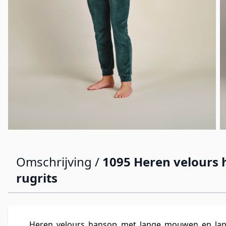
Omschrijving /
1095 Heren velours
rugrits
Heren velours hansop met lange mouwen en lan