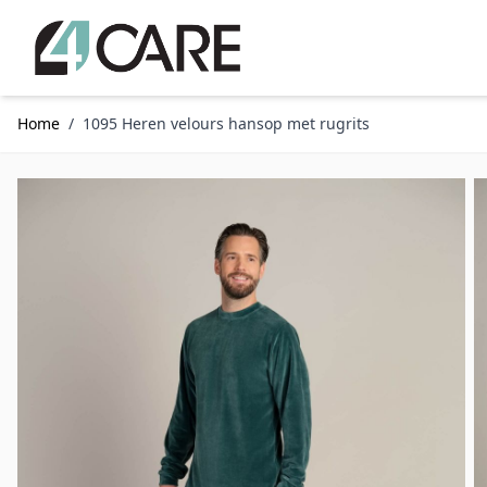
Ga naar de inhoud
Home
/
1095 Heren velours hansop met rugrits