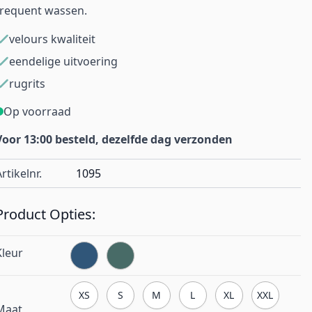
frequent wassen.
velours kwaliteit
eendelige uitvoering
rugrits
Op voorraad
Voor 13:00 besteld, dezelfde dag verzonden
rtikelnr.
1095
Product Opties:
Kleur
XS
S
M
L
XL
XXL
Maat