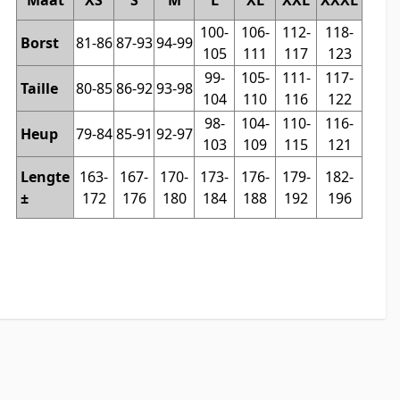
Maat
XS
S
M
L
XL
XXL
XXXL
100-
106-
112-
118-
Borst
81-86
87-93
94-99
105
111
117
123
99-
105-
111-
117-
Taille
80-85
86-92
93-98
104
110
116
122
98-
104-
110-
116-
Heup
79-84
85-91
92-97
103
109
115
121
Lengte
163-
167-
170-
173-
176-
179-
182-
±
172
176
180
184
188
192
196