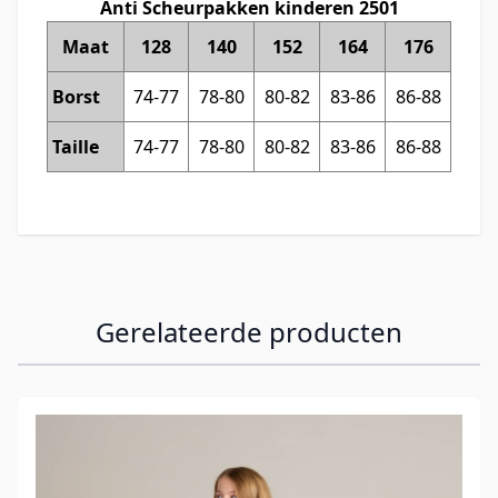
Anti Scheurpakken kinderen 2501
Maat
128
140
152
164
176
Borst
74-77
78-80
80-82
83-86
86-88
Taille
74-77
78-80
80-82
83-86
86-88
Gerelateerde producten
Navigeren door de elementen van de carrousel is mogelijk
Druk om carrousel over te slaan
Druk op om naar carrouselnavigatie te gaan