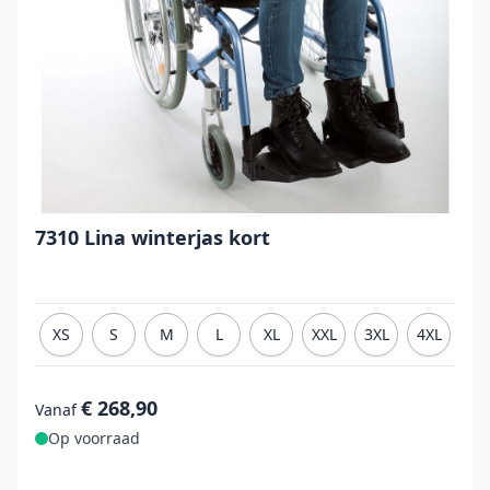
7310 Lina winterjas kort
XS
S
M
L
XL
XXL
3XL
4XL
€ 268,90
Vanaf
Op voorraad