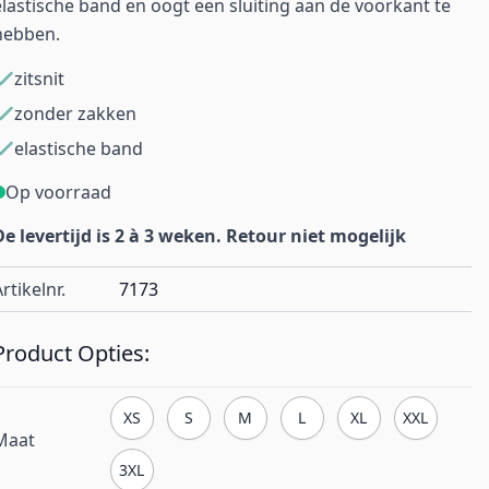
elastische band en oogt een sluiting aan de voorkant te
hebben.
zitsnit
zonder zakken
elastische band
Op voorraad
De levertijd is 2 à 3 weken. Retour niet mogelijk
rtikelnr.
7173
Product Opties:
XS
S
M
L
XL
XXL
Maat
3XL