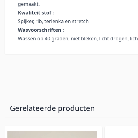
gemaakt.
Kwaliteit stof :
Spijker, rib, terlenka en stretch
Wasvoorschriften :
Wassen op 40 graden, niet bleken, licht drogen, lic
Gerelateerde producten
Navigeren door de elementen van de carrousel is mogelijk
Druk om carrousel over te slaan