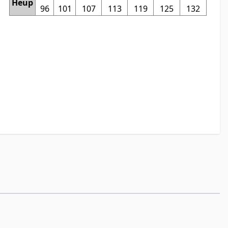
Heup
96
101
107
113
119
125
132
naar de carrouselnavigatie gaan met de overslaan links.