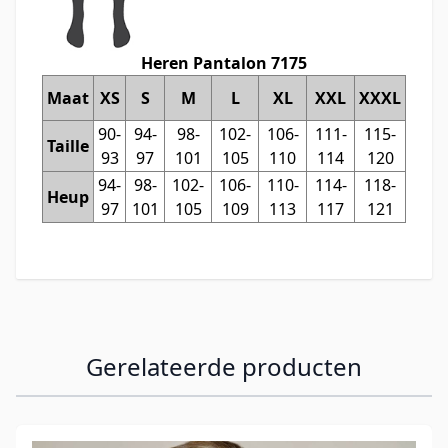
Heren Pantalon 7175
Maat
XS
S
M
L
XL
XXL
XXXL
90-
94-
98-
102-
106-
111-
115-
Taille
93
97
101
105
110
114
120
94-
98-
102-
106-
110-
114-
118-
Heup
97
101
105
109
113
117
121
Gerelateerde producten
Navigeren door de elementen van de carrousel is mogelijk
Druk om carrousel over te slaan
Druk op om naar carrouselnavigatie te gaan