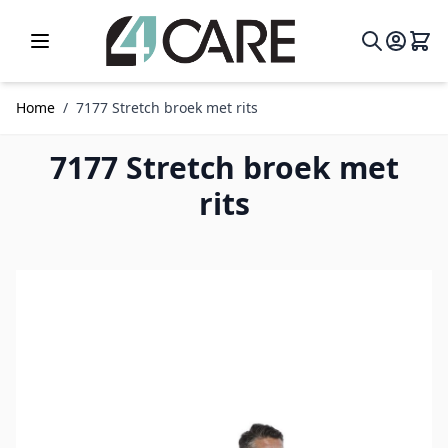
Ga naar de inhoud
Home
/
7177 Stretch broek met rits
7177 Stretch broek met
rits