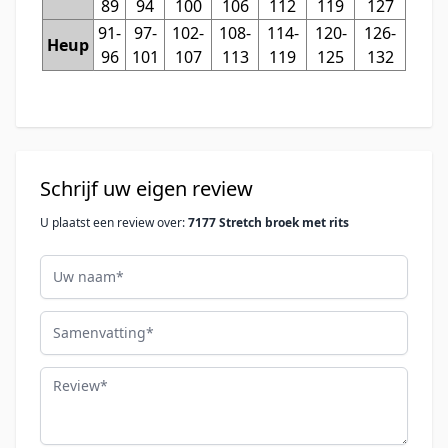
89
94
100
106
112
119
127
91-
97-
102-
108-
114-
120-
126-
Heup
96
101
107
113
119
125
132
Schrijf uw eigen review
U plaatst een review over:
7177 Stretch broek met rits
Uw naam
Samenvatting
Review