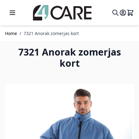
Ga naar de inhoud
Home
/
7321 Anorak zomerjas kort
7321 Anorak zomerjas
kort