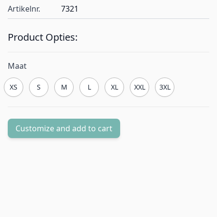
Artikelnr.
7321
Product Opties:
Maat
XS
S
M
L
XL
XXL
3XL
Customize and add to cart
Aantal