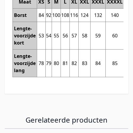
Maat
XS
S
M
L
XL
XXL
XXXL
XXXXL
Borst
84
92
100
108
116
124
132
140
Lengte-
voorzijde
53
54
55
56
57
58
59
60
kort
Lengte-
voorzijde
78
79
80
81
82
83
84
85
lang
Gerelateerde producten