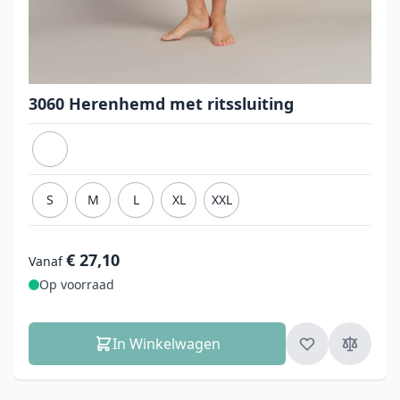
3060 Herenhemd met ritssluiting
S
M
L
XL
XXL
€ 27,10
Vanaf
Op voorraad
In Winkelwagen