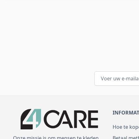
E-mail adres
INFORMAT
Hoe te kop
Betaal me
Onze missie is om mensen te kleden