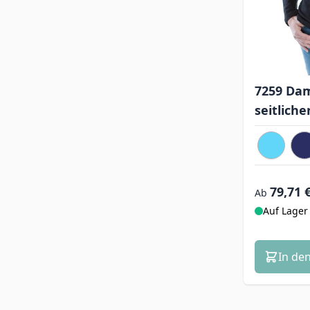
7259 Dam
seitlich
79,71 
Ab
Auf Lager
In de