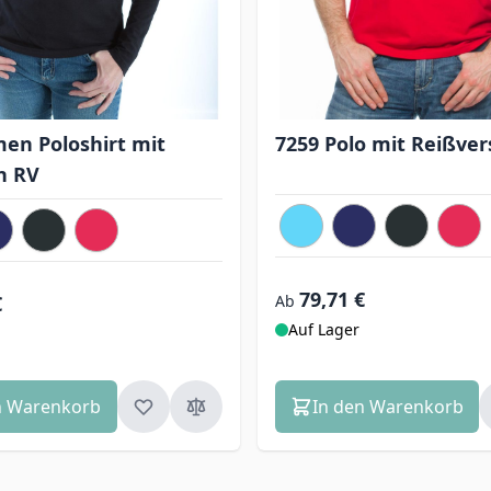
en Poloshirt mit
7259 Polo mit Reißver
en RV
79,71 €
€
Ab
Auf Lager
n Warenkorb
In den Warenkorb