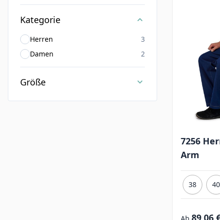
Kategorie
Herren
3
Damen
2
Größe
7256 He
Arm
38
40
89,06 
Ab