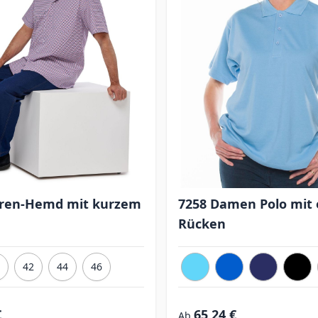
rren-Hemd mit kurzem
7258 Damen Polo mit
Rücken
42
44
46
€
65,24 €
Ab