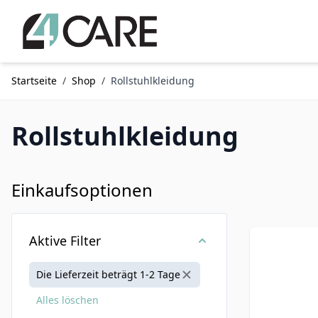
Zum Inhalt springen
Startseite
/
Shop
/
Rollstuhlkleidung
Rollstuhlkleidung
Einkaufsoptionen
Zur Produktliste springen
Aktive Filter
Lieferzeit:
Die Lieferzeit beträgt 1-2 Tage
Alles löschen