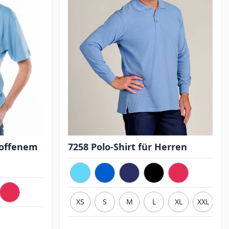
 offenem
7258 Polo-Shirt für Herren
XS
S
M
L
XL
XXL