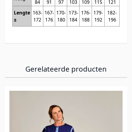
84
91
97
103
109
115
121
Lengte
163-
167-
170-
173-
176-
179-
182-
±
172
176
180
184
188
192
196
Gerelateerde producten
Navigeren door de elementen van de carrousel is mogelijk
Druk om carrousel over te slaan
Druk op om naar carrouselnavigatie te gaan