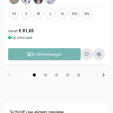
XS
S
M
L
XL
XXL
3XL
€ 81,65
Vanaf
Op voorraad
In Winkelwagen
Schrijf uw eigen review