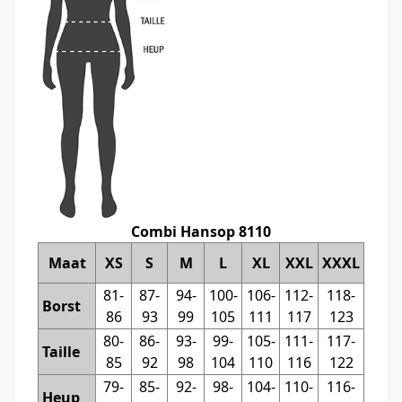
Combi Hansop 8110
Maat
XS
S
M
L
XL
XXL
XXXL
81-
87-
94-
100-
106-
112-
118-
Borst
86
93
99
105
111
117
123
80-
86-
93-
99-
105-
111-
117-
Taille
85
92
98
104
110
116
122
79-
85-
92-
98-
104-
110-
116-
Heup