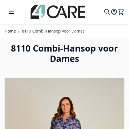
Ga naar de inhoud
Home
/
8110 Combi-Hansop voor Dames
8110 Combi-Hansop voor
Dames