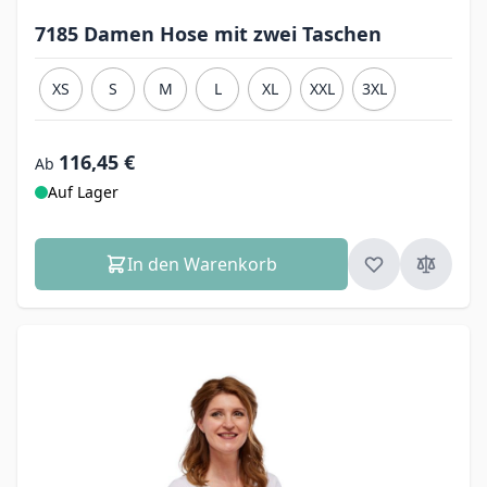
7185 Damen Hose mit zwei Taschen
XS
S
M
L
XL
XXL
3XL
116,45 €
Ab
Auf Lager
In den Warenkorb