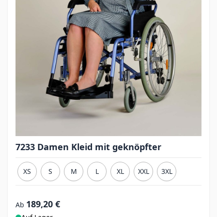
7233 Damen Kleid mit geknöpfter
XS
S
M
L
XL
XXL
3XL
189,20 €
Ab