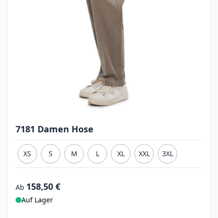
7181 Damen Hose
XS
S
M
L
XL
XXL
3XL
158,50 €
Ab
Auf Lager