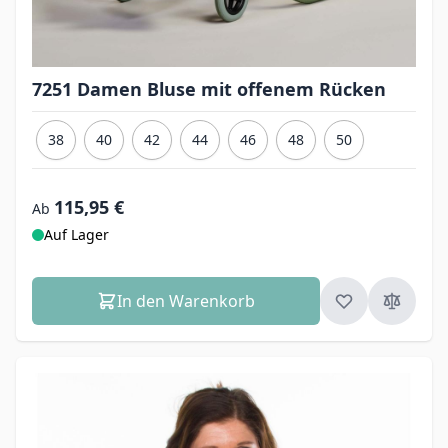
7251 Damen Bluse mit offenem Rücken
38
40
42
44
46
48
50
115,95 €
Ab
Auf Lager
In den Warenkorb