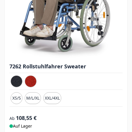
7262 Rollstuhlfahrer Sweater
XS/S
M/L/XL
XXL/4XL
108,55 €
Ab
Auf Lager