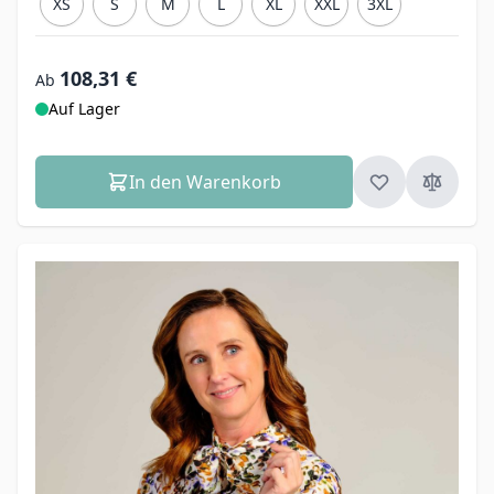
XS
S
M
L
XL
XXL
3XL
108,31 €
Ab
Auf Lager
In den Warenkorb