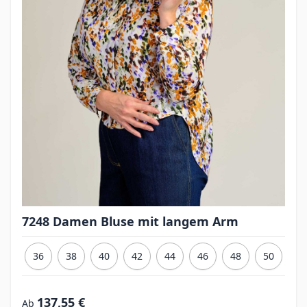
7248 Damen Bluse mit langem Arm
36
38
40
42
44
46
48
50
137,55 €
Ab