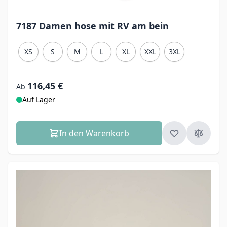
7187 Damen hose mit RV am bein
XS
S
M
L
XL
XXL
3XL
116,45 €
Ab
Auf Lager
In den Warenkorb