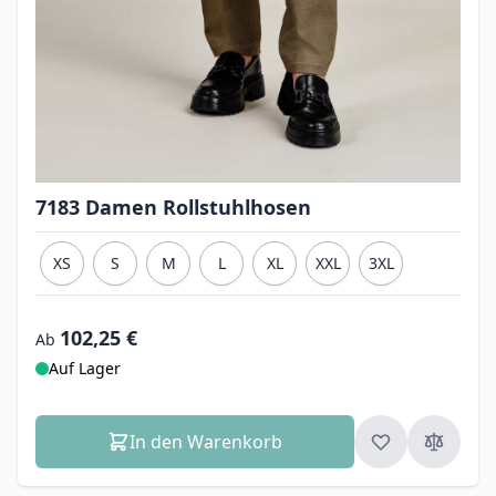
7183 Damen Rollstuhlhosen
XS
S
M
L
XL
XXL
3XL
102,25 €
Ab
Auf Lager
In den Warenkorb