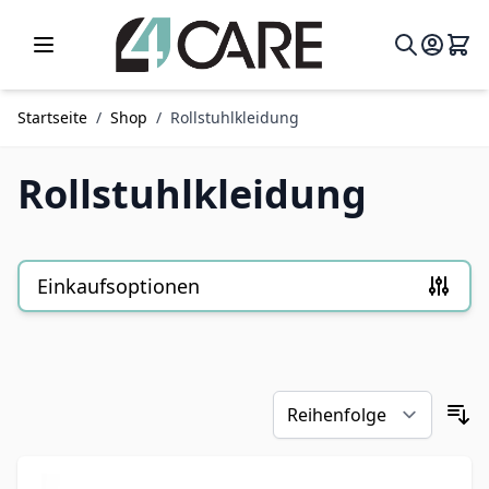
Zum Inhalt springen
Startseite
/
Shop
/
Rollstuhlkleidung
Rollstuhlkleidung
Einkaufsoptionen
Zur Produktliste springen