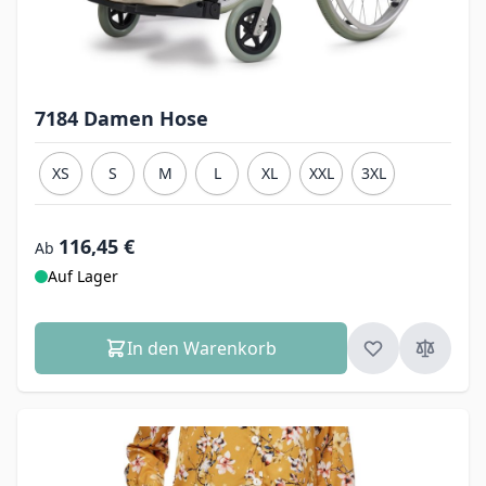
7184 Damen Hose
XS
S
M
L
XL
XXL
3XL
116,45 €
Ab
Auf Lager
In den Warenkorb