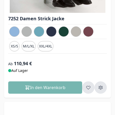
7252 Damen Strick Jacke
XS/S
M/L/XL
XXL/4XL
110,94 €
Ab
Auf Lager
In den Warenkorb