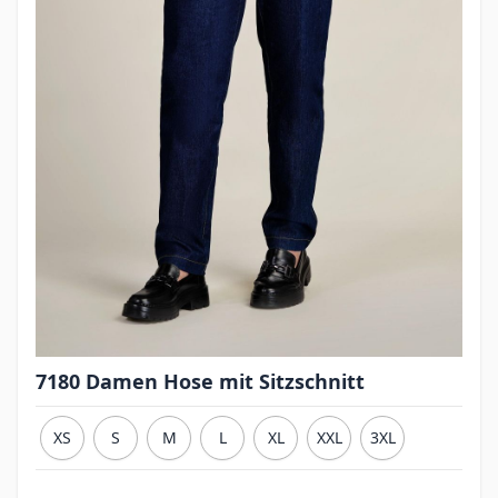
7180 Damen Hose mit Sitzschnitt
XS
S
M
L
XL
XXL
3XL