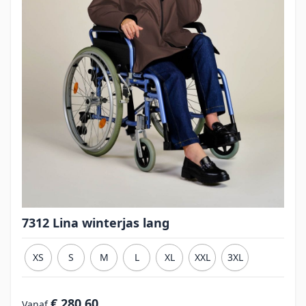
7312 Lina winterjas lang
XS
S
M
L
XL
XXL
3XL
€ 280,60
Vanaf