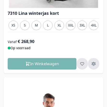
7310 Lina winterjas kort
XS
S
M
L
XL
XXL
3XL
4XL
€ 268,90
Vanaf
Op voorraad
In Winkelwagen