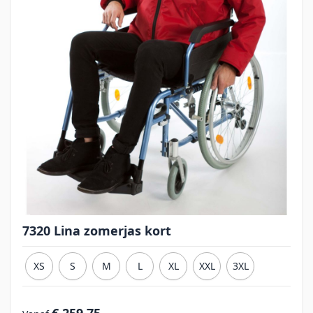
7320 Lina zomerjas kort
XS
S
M
L
XL
XXL
3XL