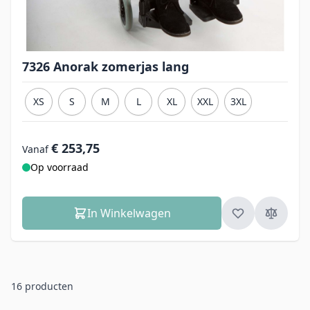
7326 Anorak zomerjas lang
XS
S
M
L
XL
XXL
3XL
€ 253,75
Vanaf
Op voorraad
In Winkelwagen
16
producten