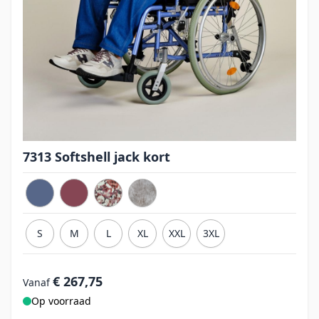
7313 Softshell jack kort
S
M
L
XL
XXL
3XL
€ 267,75
Vanaf
Op voorraad