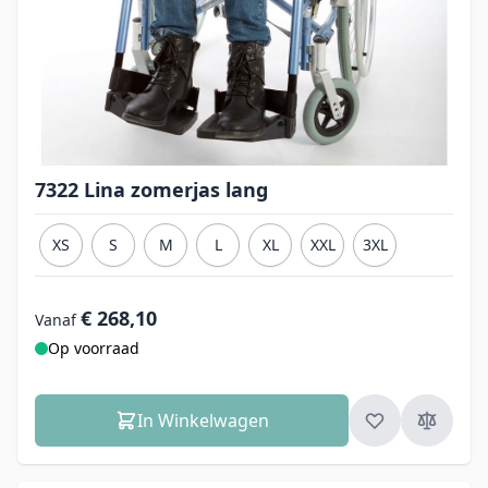
7322 Lina zomerjas lang
XS
S
M
L
XL
XXL
3XL
€ 268,10
Vanaf
Op voorraad
In Winkelwagen