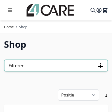
Ga naar de inhoud
Home
/
Shop
Shop
Filteren
Doorgaan naar productlijst