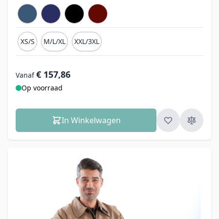
XS/S
M/L/XL
XXL/3XL
€ 157,86
Vanaf
Op voorraad
In Winkelwagen