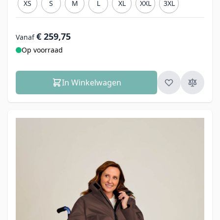
XS
S
M
L
XL
XXL
3XL
€ 259,75
Vanaf
Op voorraad
In Winkelwagen