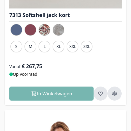
7313 Softshell jack kort
S
M
L
XL
XXL
3XL
€ 267,75
Vanaf
Op voorraad
In Winkelwagen