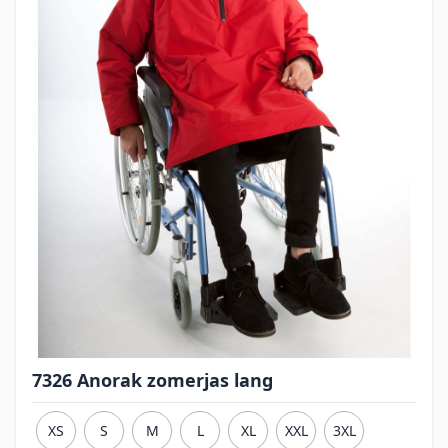
7326 Anorak zomerjas lang
XS
S
M
L
XL
XXL
3XL