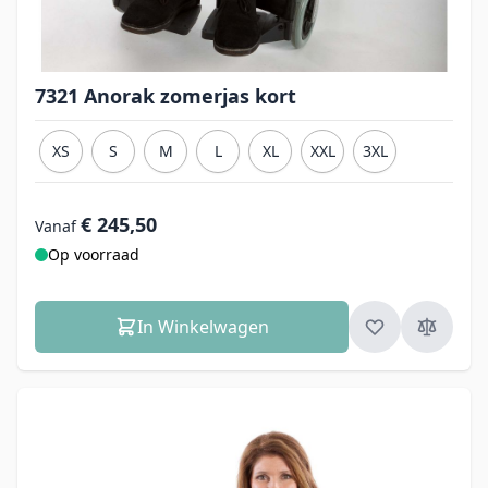
7321 Anorak zomerjas kort
XS
S
M
L
XL
XXL
3XL
€ 245,50
Vanaf
Op voorraad
In Winkelwagen