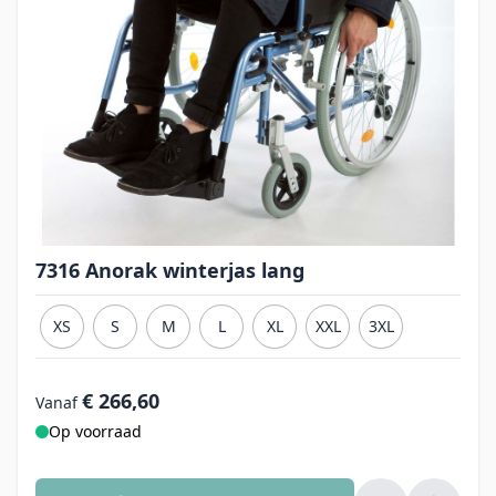
7316 Anorak winterjas lang
XS
S
M
L
XL
XXL
3XL
€ 266,60
Vanaf
Op voorraad