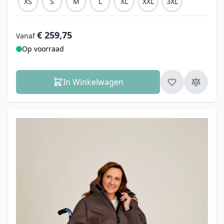
XS
S
M
L
XL
XXL
3XL
€ 259,75
Vanaf
Op voorraad
In Winkelwagen