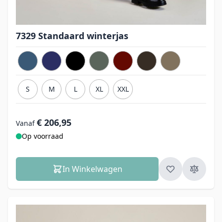
7329 Standaard winterjas
S
M
L
XL
XXL
€ 206,95
Vanaf
Op voorraad
In Winkelwagen