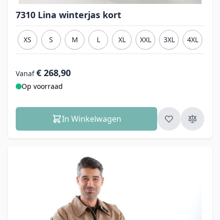
7310 Lina winterjas kort
XS
S
M
L
XL
XXL
3XL
4XL
€ 268,90
Vanaf
Op voorraad
In Winkelwagen