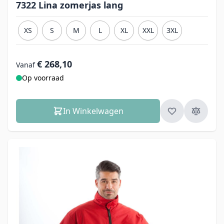
7322 Lina zomerjas lang
XS
S
M
L
XL
XXL
3XL
€ 268,10
Vanaf
Op voorraad
In Winkelwagen