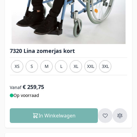
7320 Lina zomerjas kort
XS
S
M
L
XL
XXL
3XL
€ 259,75
Vanaf
Op voorraad
In Winkelwagen