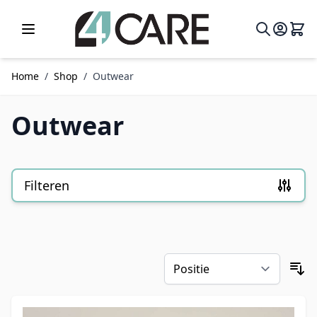
Ga naar de inhoud
Home
/
Shop
/
Outwear
Outwear
Filteren
Doorgaan naar productlijst