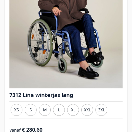
7312 Lina winterjas lang
XS
S
M
L
XL
XXL
3XL
€ 280,60
Vanaf