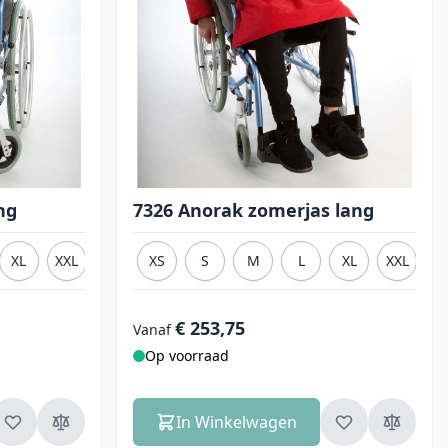
ng
7326 Anorak zomerjas lang
XL
XXL
3XL
XS
S
M
L
XL
XXL
3
€ 253,75
Vanaf
Op voorraad
In Winkelwagen