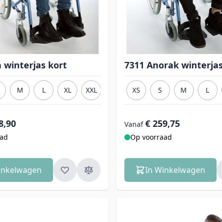
a winterjas kort
7311 Anorak winterjas
M
L
XL
XXL
3XL
XS
4XL
S
M
L
8,90
€ 259,75
Vanaf
aad
Op voorraad
inkelwagen
In Winkelwagen