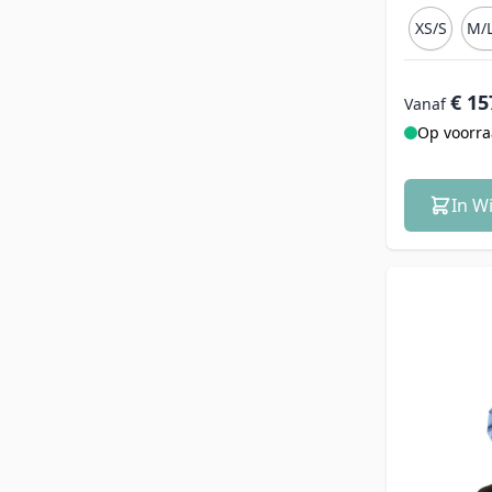
XS/S
M/L
€ 15
Vanaf
Op voorr
In W