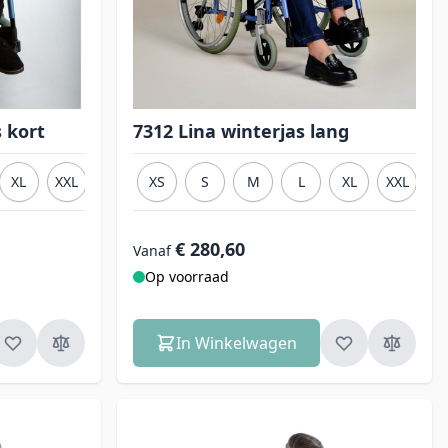
 kort
7312 Lina winterjas lang
XL
XXL
3XL
XS
S
M
L
XL
XXL
3
€ 280,60
Vanaf
Op voorraad
In Winkelwagen