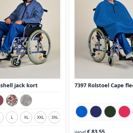
shell jack kort
7397 Rolstoel Cape fl
L
XL
XXL
3XL
€ 83,55
Vanaf