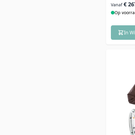
€ 26
Vanaf
Op voorr
In W