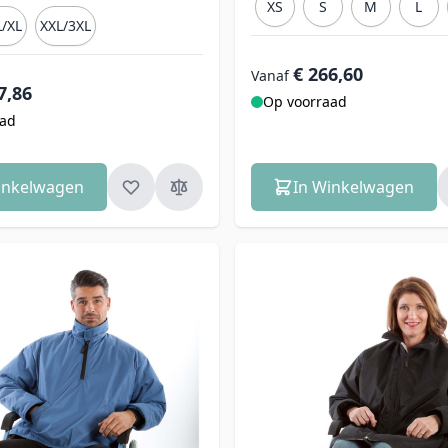
XS
S
M
L
/XL
XXL/3XL
€ 266,60
Vanaf
7,86
Op voorraad
aad
inkelwagen
In Winkelwagen