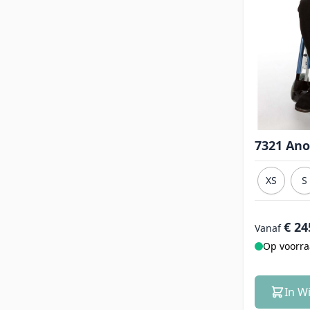
7321 Ano
XS
S
€ 24
Vanaf
Op voorr
In W