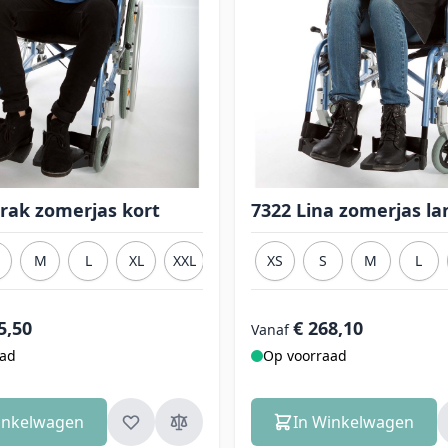
rak zomerjas kort
7322 Lina zomerjas la
M
L
XL
XXL
3XL
XS
S
M
L
5,50
€ 268,10
Vanaf
aad
Op voorraad
inkelwagen
In Winkelwagen