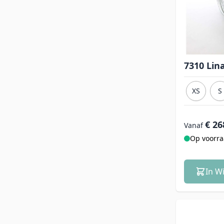
7310 Lin
XS
S
€ 26
Vanaf
Op voorr
In W