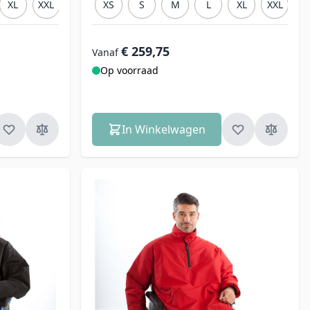
XL
XXL
3XL
XS
S
M
L
XL
XXL
3
€ 259,75
Vanaf
Op voorraad
In Winkelwagen