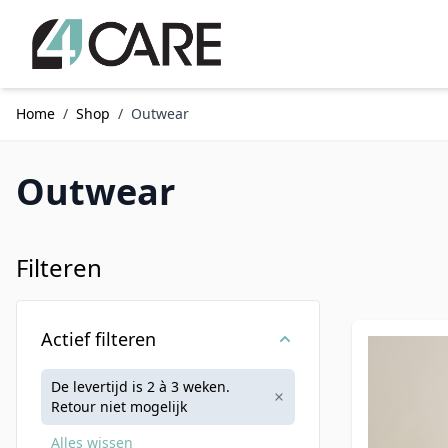
Ga naar de inhoud
Home
/
Shop
/
Outwear
Outwear
Filteren
Doorgaan naar productlijst
Actief filteren
Levertijd:
De levertijd is 2 à 3 weken.
Retour niet mogelijk
Alles wissen