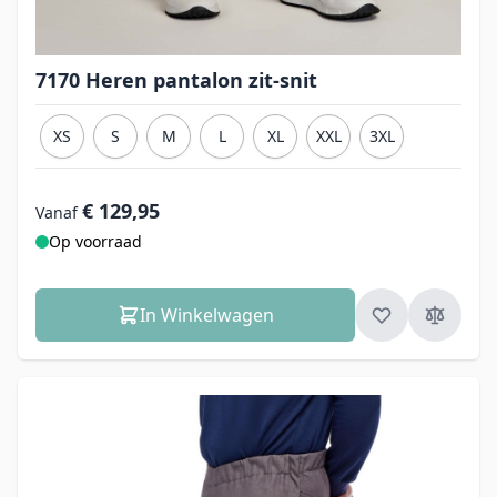
7170 Heren pantalon zit-snit
XS
S
M
L
XL
XXL
3XL
€ 129,95
Vanaf
Op voorraad
In Winkelwagen