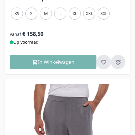
XS
S
M
L
XL
XXL
3XL
€ 158,50
Vanaf
Op voorraad
In Winkelwagen