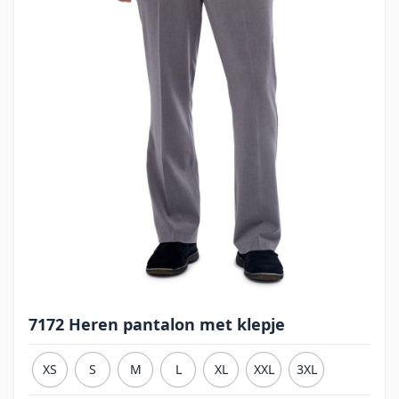
7172 Heren pantalon met klepje
XS
S
M
L
XL
XXL
3XL