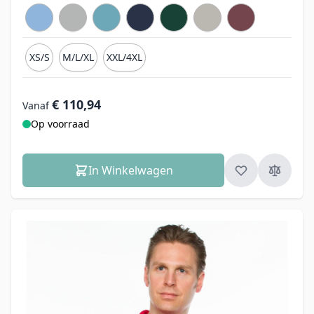
XS/S
M/L/XL
XXL/4XL
€ 110,94
Vanaf
Op voorraad
In Winkelwagen