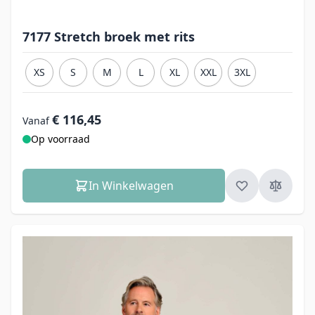
7177 Stretch broek met rits
XS
S
M
L
XL
XXL
3XL
€ 116,45
Vanaf
Op voorraad
In Winkelwagen