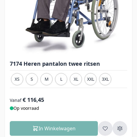
7174 Heren pantalon twee ritsen
XS
S
M
L
XL
XXL
3XL
€ 116,45
Vanaf
Op voorraad
In Winkelwagen