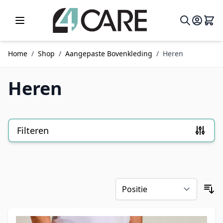
Ga naar de inhoud
Home
/
Shop
/
Aangepaste Bovenkleding
/
Heren
Heren
Filteren
Doorgaan naar productlijst